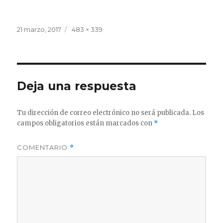
Publicado
Tamaño
21 marzo, 2017
483 × 339
el
completo
Deja una respuesta
Tu dirección de correo electrónico no será publicada.
Los
campos obligatorios están marcados con
*
COMENTARIO
*