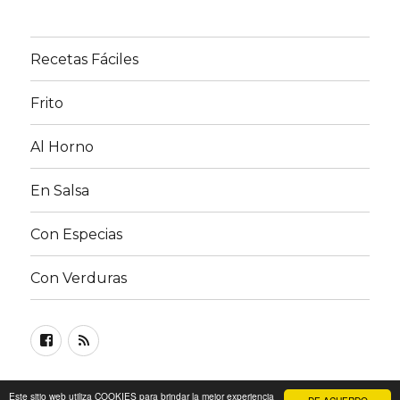
Recetas Fáciles
Frito
Al Horno
En Salsa
Con Especias
Con Verduras
Facebook
RSS
FEED
©
Recetas de Pollo
| Lea nuestra
Política de privacidad
Este sitio web utiliza COOKIES para brindar la mejor experiencia