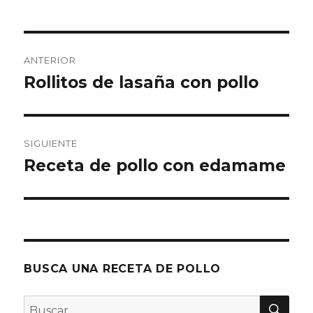
Navegación
ANTERIOR
de
Rollitos de lasaña con pollo
Entrada
anterior:
entradas
SIGUIENTE
Receta de pollo con edamame
Entrada
siguiente:
BUSCA UNA RECETA DE POLLO
BU
Buscar