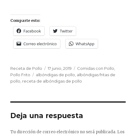
Comparte esto:
Facebook
Twitter
Correo electrónico
WhatsApp
Autor
Publicado
Categorías
Receta de Pollo
17 junio, 2019
Comidas con Pollo
,
Etiquetas
el
Pollo Frito
albóndigas de pollo
,
albóndigas fritas de
pollo
,
receta de albóndigas de pollo
Deja una respuesta
Tu dirección de correo electrónico no será publicada.
Los