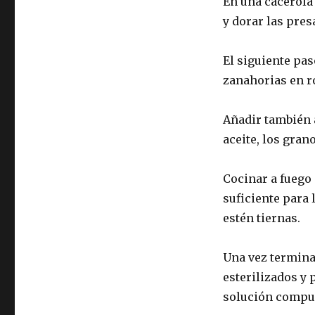
En una cacerola
y dorar las pres
El siguiente pas
zanahorias en ro
Añadir también a 
aceite, los grano
Cocinar a fuego
suficiente para 
estén tiernas.
Una vez terminad
esterilizados y 
solución compue