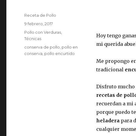
Autor
Receta de Pollo
Publicado
9 febrero, 2017
el
Categorías
Pollo con Verduras
,
Hoy tengo gana
Técnicas
mi querida abue
Etiquetas
conserva de pollo
,
pollo en
conserva
,
pollo encurtido
Me propongo ens
tradicional
encu
Disfruto mucho 
recetas de poll
recuerdan a mi 
porque puedo te
heladera
para d
cualquier mome