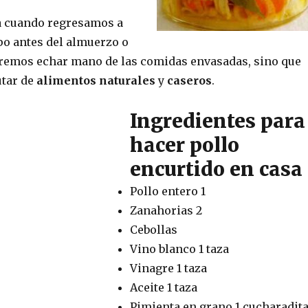
a cuando regresamos a
po antes del almuerzo o
eremos echar mano de las comidas envasadas, sino que
utar de
alimentos naturales
y
caseros
.
Ingredientes para
hacer pollo
encurtido en casa
Pollo entero 1
Zanahorias 2
Cebollas
Vino blanco 1 taza
Vinagre 1 taza
Aceite 1 taza
Pimienta en grano 1 cucharadit