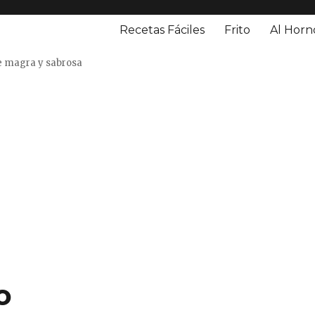
Recetas Fáciles
Frito
Al Horn
o
e magra y sabrosa
o