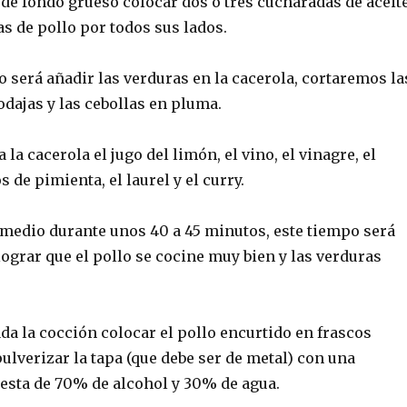
 de fondo grueso colocar dos o tres cucharadas de aceit
as de pollo por todos sus lados.
o será añadir las verduras en la cacerola, cortaremos la
dajas y las cebollas en pluma.
la cacerola el jugo del limón, el vino, el vinagre, el
s de pimienta, el laurel y el curry.
 medio durante unos 40 a 45 minutos, este tiempo será
lograr que el pollo se cocine muy bien y las verduras
a la cocción colocar el pollo encurtido en frascos
pulverizar la tapa (que debe ser de metal) con una
sta de 70% de alcohol y 30% de agua.