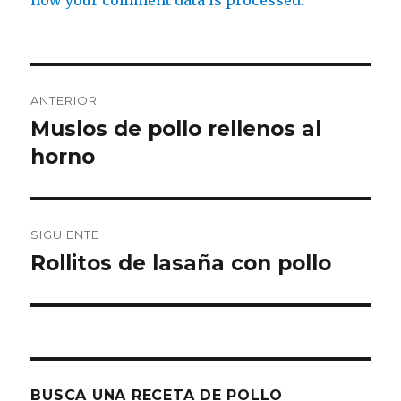
how your comment data is processed
.
Navegación
ANTERIOR
de
Muslos de pollo rellenos al
Entrada
anterior:
horno
entradas
SIGUIENTE
Rollitos de lasaña con pollo
Entrada
siguiente:
BUSCA UNA RECETA DE POLLO