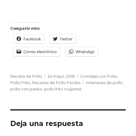
Comparte esto:
Facebook
Twitter
Correo electrónico
WhatsApp
Autor
Publicado
Categorías
Receta de Pollo
24 mayo, 2019
Comidas con Pollo
,
el
Etiquetas
Pollo Frito
,
Recetas de Pollo Fáciles
milanesas de pollo
,
pollo con panko
,
pollo frito crujiente
Deja una respuesta