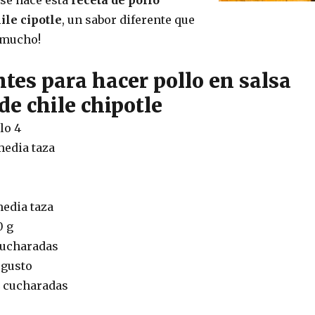
ile cipotle
, un sabor diferente que
 mucho!
tes para hacer pollo en salsa
e chile chipotle
lo 4
media taza
media taza
0 g
cucharadas
 gusto
4 cucharadas