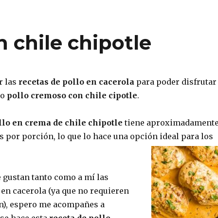
 chile chipotle
r las
recetas de pollo en cacerola
para poder disfrutar
mo
pollo cremoso con chile cipotle
.
llo en crema de chile chipotle
tiene aproximadament
s por porción, lo que lo hace una opción ideal para los
te gustan tanto como a mí las
 en cacerola (ya que no requieren
ón), espero me acompañes a
se hace esta
receta de pollo