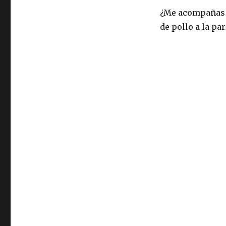
la
¿Me acompañas a
parrilla
de pollo a la par