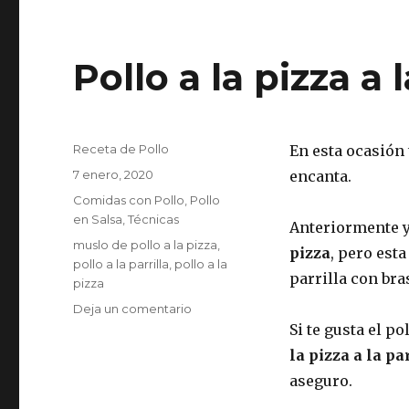
Pollo a la pizza a l
Autor
Receta de Pollo
En esta ocasión 
Publicado
7 enero, 2020
encanta.
el
Categorías
Comidas con Pollo
,
Pollo
en Salsa
,
Técnicas
Anteriormente y
Etiquetas
muslo de pollo a la pizza
,
pizza
, pero est
pollo a la parrilla
,
pollo a la
parrilla con bra
pizza
en
Deja un comentario
Pollo
Si te gusta el po
a
la pizza a la pa
la
aseguro.
pizza
a