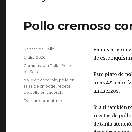
Pollo cremoso con
Autor
Receta de Pollo
Vamos a retoma
Publicado
6 julio, 2020
de este riquísi
el
Categorías
Comidas con Pollo
,
Pollo
en Salsa
Este plato de
po
Etiquetas
pollo en cacerola
,
pollo en
unas 425 caloría
salsa de chipotle
,
receta
almuerzos.
de pollo en cacerola
en
Deja un comentario
Pollo
Si a ti también 
cremoso
recetas de pollo
con
de tanta atenci
chile
chipotle
descubrir como 