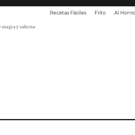
Recetas Fáciles
Frito
Al Horn
o
e magra y sabrosa