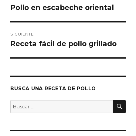
de
Pollo en escabeche oriental
Entrada
anterior:
entradas
SIGUIENTE
Receta fácil de pollo grillado
Entrada
siguiente:
BUSCA UNA RECETA DE POLLO
BU
Buscar
por: