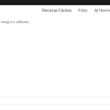
Recetas Fáciles
Frito
Al Horn
o
e magra y sabrosa