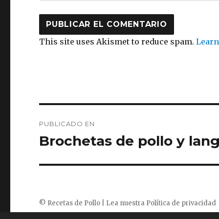
This site uses Akismet to reduce spam.
Learn
Navegación
PUBLICADO EN
de
Brochetas de pollo y lan
entradas
©
Recetas de Pollo
| Lea nuestra
Política de privacidad