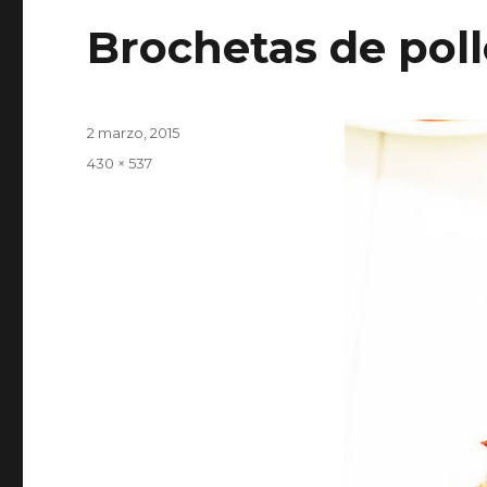
Brochetas de poll
Publicado
2 marzo, 2015
el
Tamaño
430 × 537
completo