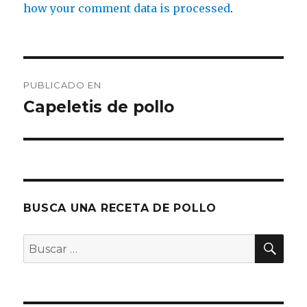
how your comment data is processed
.
Navegación
PUBLICADO EN
de
Capeletis de pollo
entradas
BUSCA UNA RECETA DE POLLO
BU
Buscar
por: