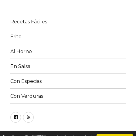
Recetas Fáciles
Frito
Al Horno
En Salsa
Con Especias
Con Verduras
Facebook
RSS
FEED
©
Recetas de Pollo
| Lea nuestra
Política de privacidad