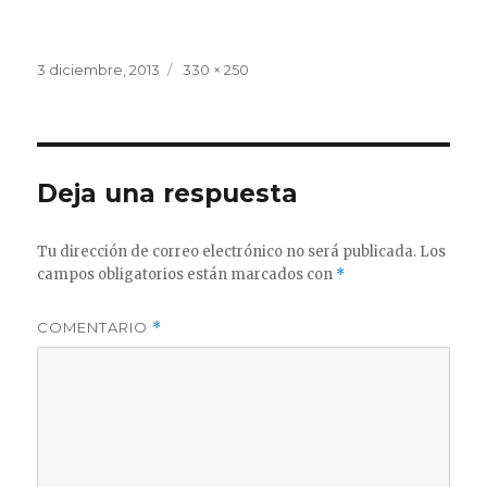
Publicado
Tamaño
3 diciembre, 2013
330 × 250
el
completo
Deja una respuesta
Tu dirección de correo electrónico no será publicada.
Los
campos obligatorios están marcados con
*
COMENTARIO
*