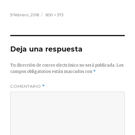
Publicado
Tamaño
9 febrero, 2018
850 × 573
el
completo
Deja una respuesta
Tu dirección de correo electrónico no será publicada.
Los
campos obligatorios están marcados con
*
COMENTARIO
*