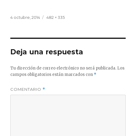
Publicado
Tamaño
4 octubre, 2014
482 × 335
el
completo
Deja una respuesta
Tu dirección de correo electrónico no será publicada.
Los
campos obligatorios están marcados con
*
COMENTARIO
*