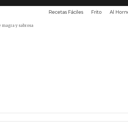
Recetas Fáciles
Frito
Al Horn
o
e magra y sabrosa