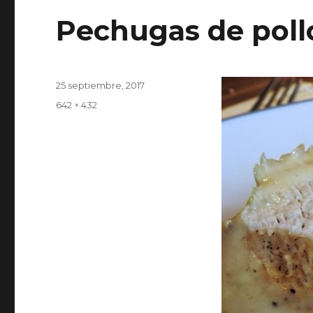
Pechugas de pollo
Publicado
25 septiembre, 2017
el
Tamaño
642 × 432
completo