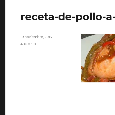
receta-de-pollo-a
Publicado
10 noviembre, 2013
el
Tamaño
408 × 190
completo