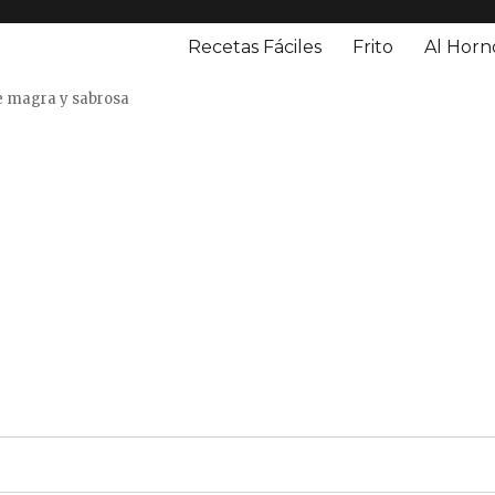
Recetas Fáciles
Frito
Al Horn
o
e magra y sabrosa