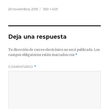
Publicado
Tamaño
25 noviembre, 2015
550 × 405
el
completo
Deja una respuesta
Tu dirección de correo electrónico no será publicada.
Los
campos obligatorios están marcados con
*
COMENTARIO
*