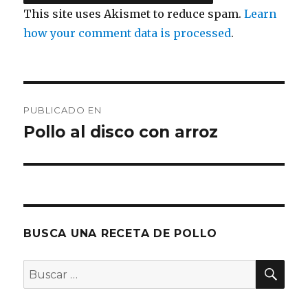
This site uses Akismet to reduce spam.
Learn
how your comment data is processed
.
Navegación
PUBLICADO EN
de
Pollo al disco con arroz
entradas
BUSCA UNA RECETA DE POLLO
BU
Buscar
por: