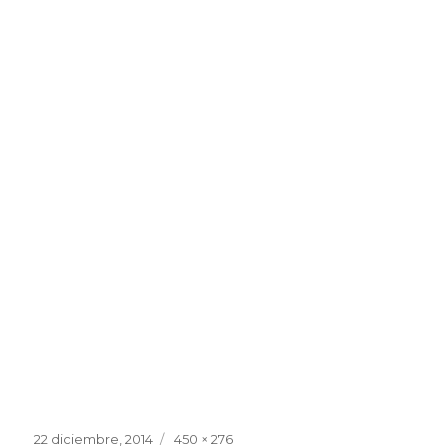
Publicado
Tamaño
22 diciembre, 2014
450 × 276