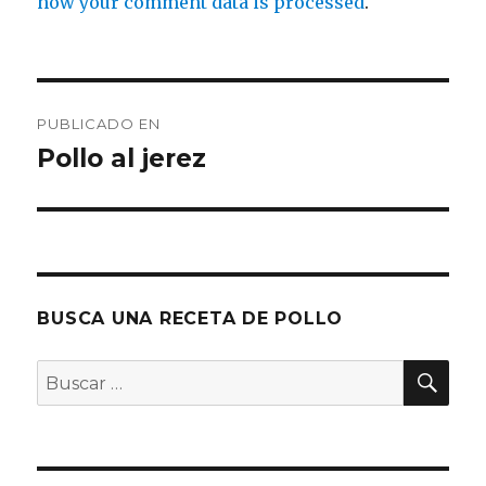
how your comment data is processed
.
Navegación
PUBLICADO EN
de
Pollo al jerez
entradas
BUSCA UNA RECETA DE POLLO
BU
Buscar
por: