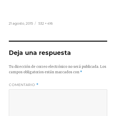
Publicado
Tamaño
21 agosto, 2015
532 × 416
el
completo
Deja una respuesta
Tu dirección de correo electrónico no será publicada.
Los
campos obligatorios están marcados con
*
COMENTARIO
*