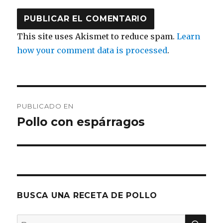
This site uses Akismet to reduce spam.
Learn
how your comment data is processed
.
Navegación
PUBLICADO EN
de
Pollo con espárragos
entradas
BUSCA UNA RECETA DE POLLO
BU
Buscar