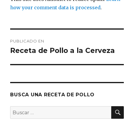
how your comment data is processed
.
Navegación
PUBLICADO EN
de
Receta de Pollo a la Cerveza
entradas
BUSCA UNA RECETA DE POLLO
BU
Buscar
por: