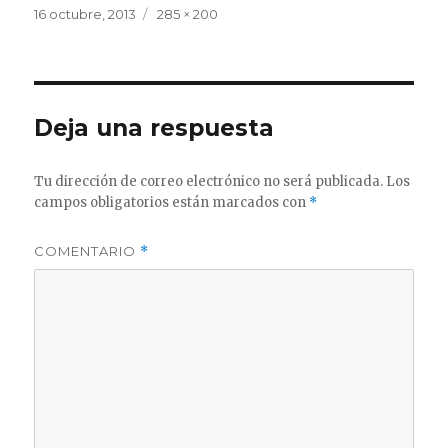
Publicado
Tamaño
16 octubre, 2013
285 × 200
el
completo
Deja una respuesta
Tu dirección de correo electrónico no será publicada.
Los
campos obligatorios están marcados con
*
COMENTARIO
*