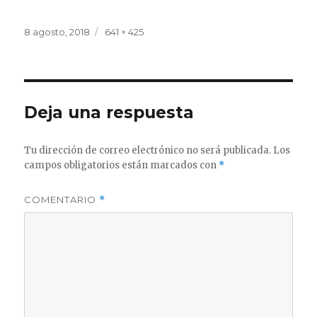
Publicado
Tamaño
8 agosto, 2018
641 × 425
el
completo
Deja una respuesta
Tu dirección de correo electrónico no será publicada.
Los
campos obligatorios están marcados con
*
COMENTARIO
*