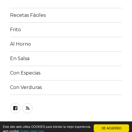
Recetas Fáciles
Frito
Al Horno
En Salsa
Con Especias
Con Verduras
Facebook
RSS
FEED
©
Recetas de Pollo
| Lea nuestra
Política de privacidad
Este sitio web utiliza COOKIES para brindar la mejor experiencia
DE ACUERDO
web posible
Quiero saber mas