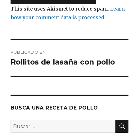
This site uses Akismet to reduce spam.
Learn
how your comment data is processed
.
Navegación
PUBLICADO EN
de
Rollitos de lasaña con pollo
entradas
BUSCA UNA RECETA DE POLLO
BU
Buscar
por: