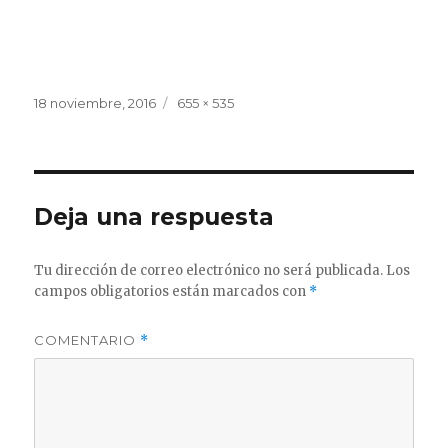
Publicado
Tamaño
18 noviembre, 2016
655 × 535
el
completo
Deja una respuesta
Tu dirección de correo electrónico no será publicada.
Los
campos obligatorios están marcados con
*
COMENTARIO
*