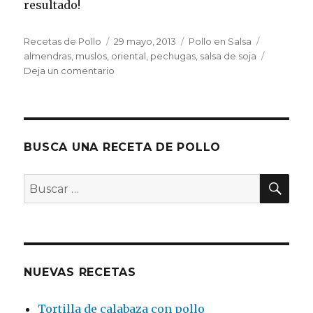
resultado!
Autor
Publicado
Categorías
Etiquetas
Recetas de Pollo
29 mayo, 2013
Pollo en Salsa
el
almendras
,
muslos
,
oriental
,
pechugas
,
salsa de soja
en
Deja un comentario
Pollo
con
almendras
BUSCA UNA RECETA DE POLLO
BU
Buscar
por:
NUEVAS RECETAS
Tortilla de calabaza con pollo