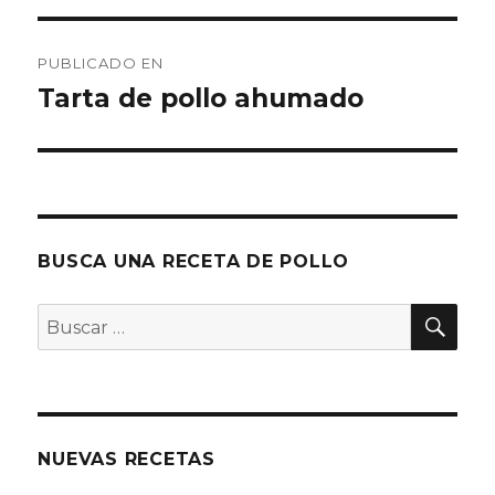
Navegación
PUBLICADO EN
de
Tarta de pollo ahumado
entradas
BUSCA UNA RECETA DE POLLO
BU
Buscar
por:
NUEVAS RECETAS