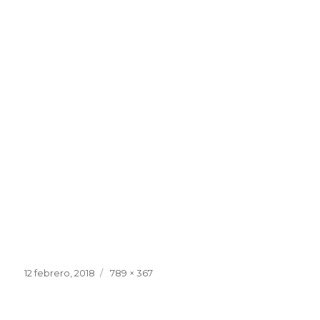
Publicado
Tamaño
12 febrero, 2018
789 × 367
el
completo