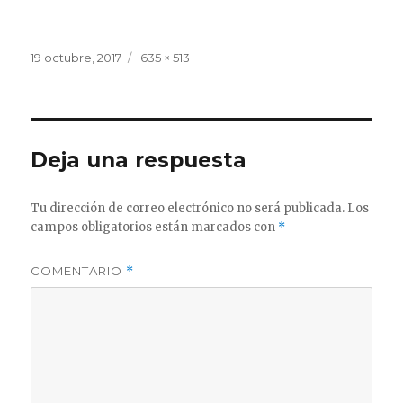
Publicado
Tamaño
19 octubre, 2017
635 × 513
el
completo
Deja una respuesta
Tu dirección de correo electrónico no será publicada.
Los
campos obligatorios están marcados con
*
COMENTARIO
*