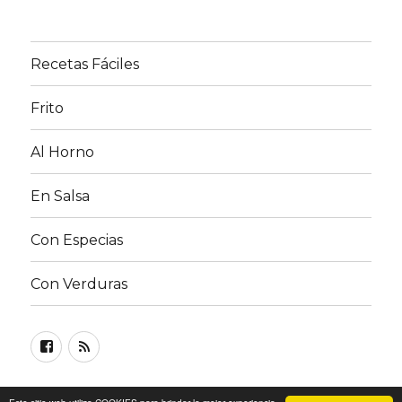
Recetas Fáciles
Frito
Al Horno
En Salsa
Con Especias
Con Verduras
Facebook
RSS
FEED
©
Recetas de Pollo
| Lea nuestra
Política de privacidad