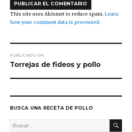
This site uses Akismet to reduce spam.
Learn
how your comment data is processed
.
Navegación
PUBLICADO EN
de
Torrejas de fideos y pollo
entradas
BUSCA UNA RECETA DE POLLO
BU
Buscar
por: