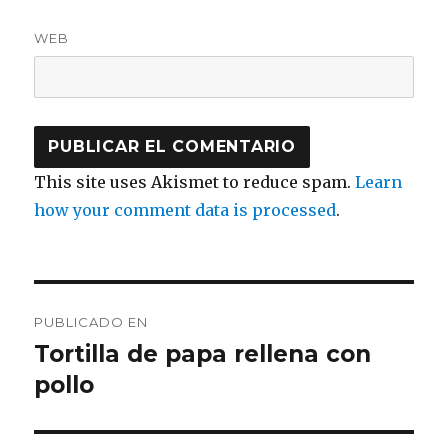
WEB
This site uses Akismet to reduce spam.
Learn
how your comment data is processed
.
Navegación
PUBLICADO EN
de
Tortilla de papa rellena con
pollo
entradas