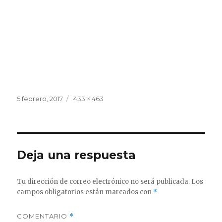
Publicado
Tamaño
5 febrero, 2017
433 × 463
el
completo
Deja una respuesta
Tu dirección de correo electrónico no será publicada.
Los
campos obligatorios están marcados con
*
COMENTARIO
*