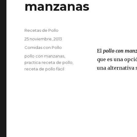
manzanas
Autor
Recetas de Pollo
Publicado
25 noviembre, 2013
el
Categorías
Comidas con Pollo
El
pollo con man
Etiquetas
pollo con manzanas
,
que es una opci
practica receta de pollo
,
una alternativa 
receta de pollo fácil