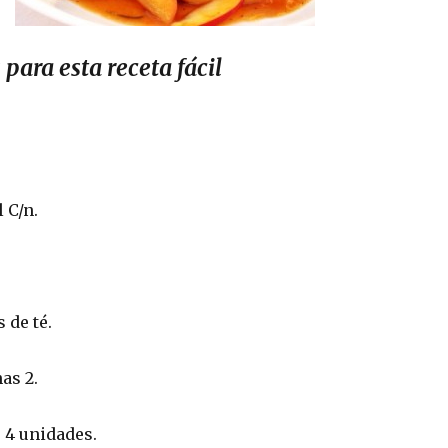
 para esta receta fácil
 C/n.
 de té.
as 2.
 4 unidades.