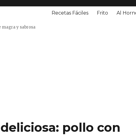
Recetas Fáciles
Frito
Al Horn
o
e magra y sabrosa
 deliciosa: pollo con