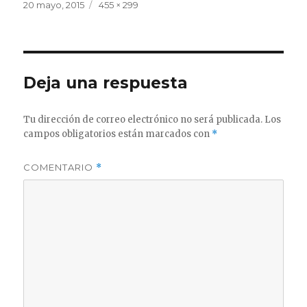
Publicado
Tamaño
20 mayo, 2015
455 × 299
el
completo
Deja una respuesta
Tu dirección de correo electrónico no será publicada.
Los
campos obligatorios están marcados con
*
COMENTARIO
*