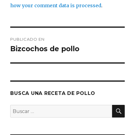
how your comment data is processed
.
Navegación
PUBLICADO EN
de
Bizcochos de pollo
entradas
BUSCA UNA RECETA DE POLLO
BU
Buscar
por: