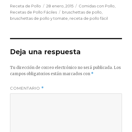
Autor
Publicado
Categorías
Receta de Pollo
28 enero, 2015
Comidas con Pollo
,
el
Etiquetas
Recetas de Pollo Fáciles
bruschettas de pollo
,
bruschettas de pollo y tomate
,
receta de pollo fácil
Deja una respuesta
Tu dirección de correo electrónico no será publicada.
Los
campos obligatorios están marcados con
*
COMENTARIO
*