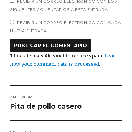
RECIBIR UN CORREO ELECTRÓNICO CON LOS
SIGUIENTES COMENTARIOS A ESTA ENTRADA.
RECIBIR UN CORREO ELECTRÓNICO CON CADA
NUEVA ENTRADA.
This site uses Akismet to reduce spam.
Learn
how your comment data is processed
.
Navegación
ANTERIOR
de
Pita de pollo casero
Entrada
anterior:
entradas