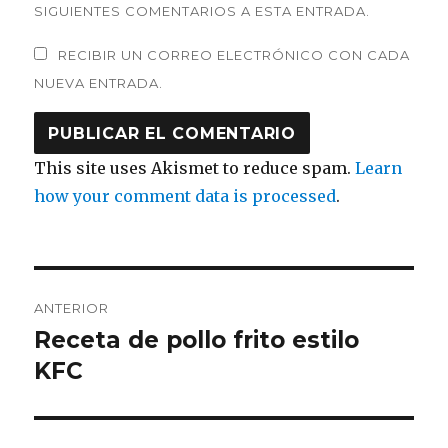
SIGUIENTES COMENTARIOS A ESTA ENTRADA.
RECIBIR UN CORREO ELECTRÓNICO CON CADA
NUEVA ENTRADA.
This site uses Akismet to reduce spam.
Learn
how your comment data is processed
.
Navegación
ANTERIOR
de
Receta de pollo frito estilo
Entrada
anterior:
KFC
entradas