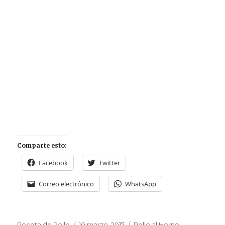
Comparte esto:
Facebook
Twitter
Correo electrónico
WhatsApp
Autor
Publicado
Categorías
Receta de Pollo
10 marzo, 2017
Pollo al Horno
,