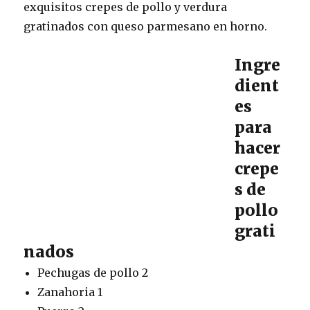
exquisitos crepes de pollo y verdura
gratinados con queso parmesano en horno.
Ingre
dient
es
para
hacer
crepe
s de
pollo
grati
nados
Pechugas de pollo 2
Zanahoria 1