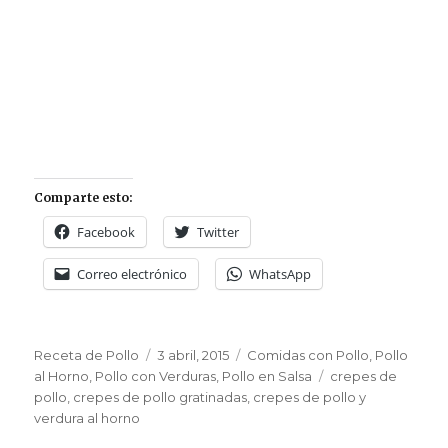
Comparte esto:
Facebook
Twitter
Correo electrónico
WhatsApp
Autor
Publicado
Categorías
Receta de Pollo
3 abril, 2015
Comidas con Pollo
,
Pollo
el
Etiquetas
al Horno
,
Pollo con Verduras
,
Pollo en Salsa
crepes de
pollo
,
crepes de pollo gratinadas
,
crepes de pollo y
verdura al horno