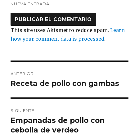
NUEVA ENTRADA.
This site uses Akismet to reduce spam.
Learn
how your comment data is processed
.
Navegación
ANTERIOR
de
Receta de pollo con gambas
Entrada
anterior:
entradas
SIGUIENTE
Empanadas de pollo con
Entrada
siguiente:
cebolla de verdeo