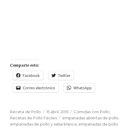
Comparte esto:
Facebook
Twitter
Correo electrónico
WhatsApp
Autor
Publicado
Categorías
Receta de Pollo
15 abril, 2015
Comidas con Pollo
,
el
Etiquetas
Recetas de Pollo Fáciles
empanadas abiertas de pollo
,
empanadas de pollo y salsa blanca
,
empanadas de pollo