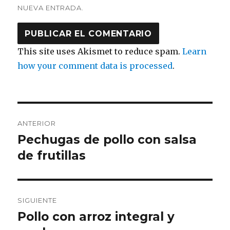
NUEVA ENTRADA.
This site uses Akismet to reduce spam.
Learn
how your comment data is processed
.
Navegación
ANTERIOR
de
Pechugas de pollo con salsa
Entrada
anterior:
de frutillas
entradas
SIGUIENTE
Pollo con arroz integral y
Entrada