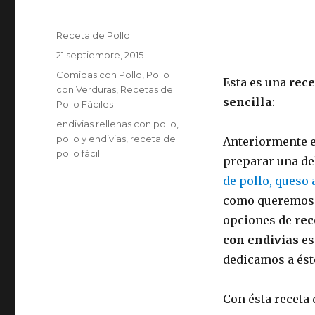
Autor
Receta de Pollo
Publicado
21 septiembre, 2015
el
Categorías
Comidas con Pollo
,
Pollo
Esta es una
rece
con Verduras
,
Recetas de
sencilla
:
Pollo Fáciles
Etiquetas
endivias rellenas con pollo
,
pollo y endivias
,
receta de
Anteriormente 
pollo fácil
preparar una de
de pollo, queso 
como queremos 
opciones de
rec
con endivias
es
dedicamos a éste
Con ésta receta