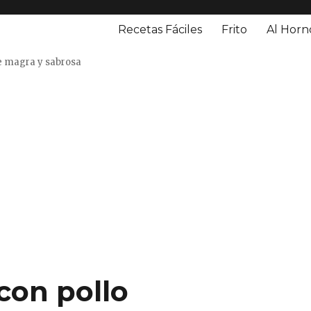
Recetas Fáciles
Frito
Al Horn
o
e magra y sabrosa
 con pollo