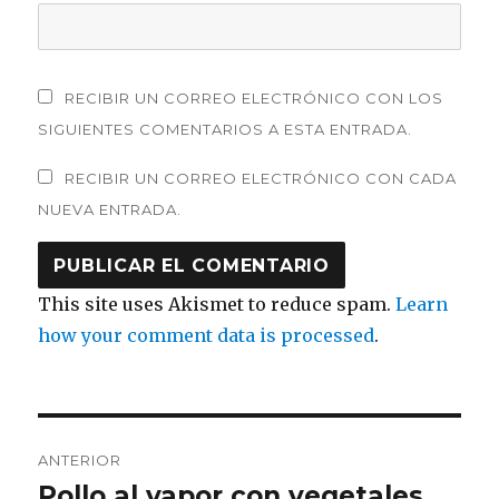
RECIBIR UN CORREO ELECTRÓNICO CON LOS
SIGUIENTES COMENTARIOS A ESTA ENTRADA.
RECIBIR UN CORREO ELECTRÓNICO CON CADA
NUEVA ENTRADA.
This site uses Akismet to reduce spam.
Learn
how your comment data is processed
.
Navegación
ANTERIOR
de
Pollo al vapor con vegetales
Entrada