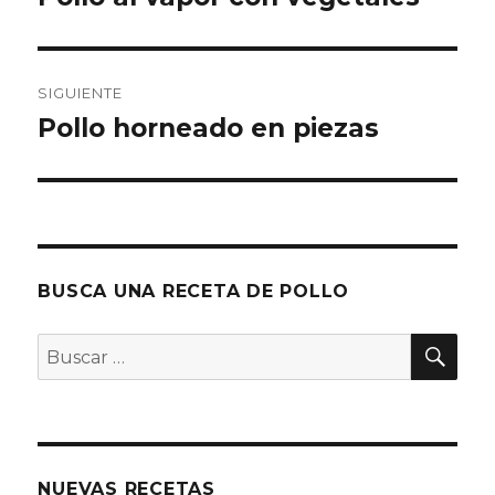
anterior:
entradas
SIGUIENTE
Pollo horneado en piezas
Entrada
siguiente:
BUSCA UNA RECETA DE POLLO
BU
Buscar
por:
NUEVAS RECETAS