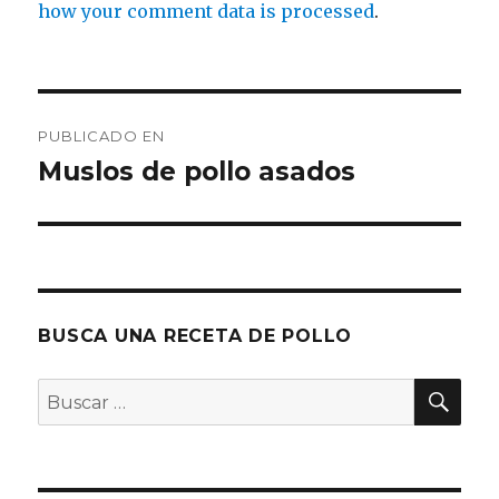
how your comment data is processed
.
Navegación
PUBLICADO EN
de
Muslos de pollo asados
entradas
BUSCA UNA RECETA DE POLLO
BU
Buscar
por: