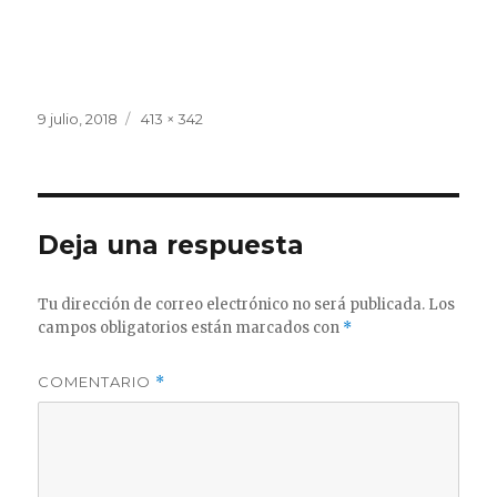
Publicado
Tamaño
9 julio, 2018
413 × 342
el
completo
Deja una respuesta
Tu dirección de correo electrónico no será publicada.
Los
campos obligatorios están marcados con
*
COMENTARIO
*