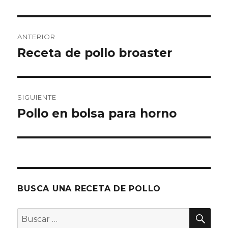
Navegación
ANTERIOR
de
Receta de pollo broaster
Entrada
anterior:
entradas
SIGUIENTE
Pollo en bolsa para horno
Entrada
siguiente:
BUSCA UNA RECETA DE POLLO
BU
Buscar