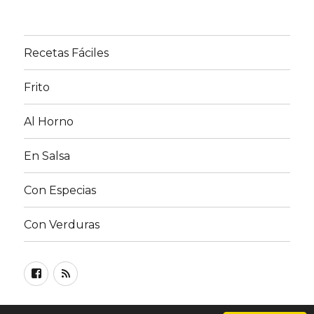
Recetas Fáciles
Frito
Al Horno
En Salsa
Con Especias
Con Verduras
Facebook
RSS
FEED
©
Recetas de Pollo
| Lea nuestra
Política de privacidad