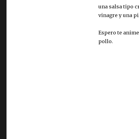
una salsa tipo cr
vinagre y una pi
Espero te animes
pollo.