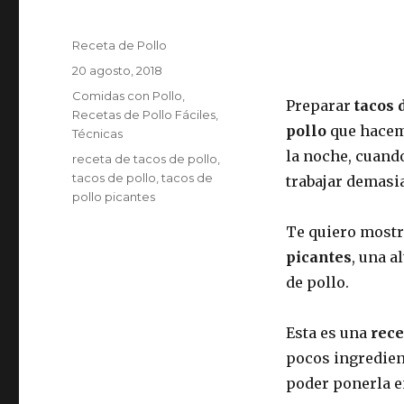
Autor
Receta de Pollo
Publicado
20 agosto, 2018
el
Categorías
Comidas con Pollo
,
Preparar
tacos 
Recetas de Pollo Fáciles
,
pollo
que hacemo
Técnicas
la noche, cuand
Etiquetas
receta de tacos de pollo
,
tacos de pollo
,
tacos de
trabajar demasi
pollo picantes
Te quiero most
picantes
, una a
de pollo.
Esta es una
rece
pocos ingredient
poder ponerla e