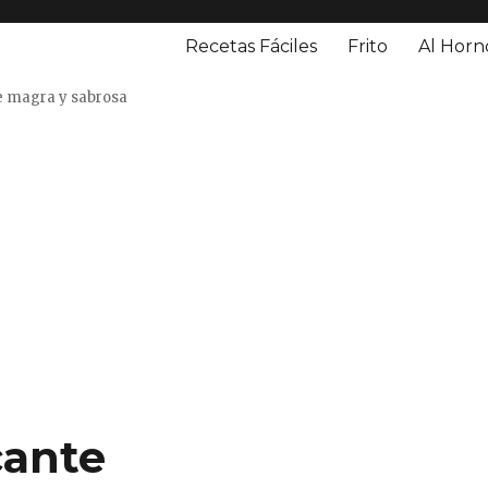
Recetas Fáciles
Frito
Al Horn
o
e magra y sabrosa
cante