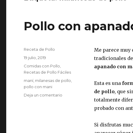
Pollo con apanad
Autor
Receta de Pollo
Me parece muy d
Publicado
19 julio, 2019
tradicionales de
el
Categorías
Comidas con Pollo
,
apanado con m
Recetas de Pollo Fáciles
Etiquetas
maní
,
milanesas de pollo
,
Esta es una
form
pollo con mani
de pollo
, que s
en
Deja un comentario
totalmente difer
Pollo
con
probado con ant
apanado
con
Si disfrutas muc
maní
aparecer súper i