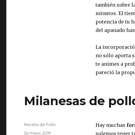
también sobre la
minutos. El tie
potencia de tu h
del apanado has
La incorporació
no sólo aporta 
te animes a prob
pareció la prop
Milanesas de pol
Autor
Receta de Pollo
Hay muchas
for
Publicado
24 mayo, 2019
solemos tener t