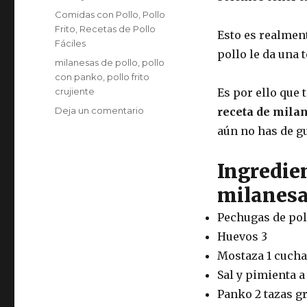
el
Categorías
Comidas con Pollo
,
Pollo
Frito
,
Recetas de Pollo
Esto es realmen
Fáciles
pollo le da una 
Etiquetas
milanesas de pollo
,
pollo
con panko
,
pollo frito
crujiente
Es por ello que
en
Deja un comentario
receta de mila
Milanesas
aún no has de gu
de
pollo
Ingredie
con
panko
milanesa
Pechugas de pol
Huevos 3
Mostaza 1 cuch
Sal y pimienta a
Panko 2 tazas g