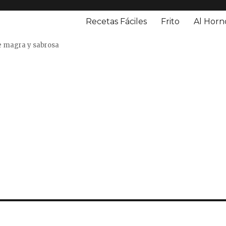
Recetas Fáciles
Frito
Al Horn
o
e magra y sabrosa