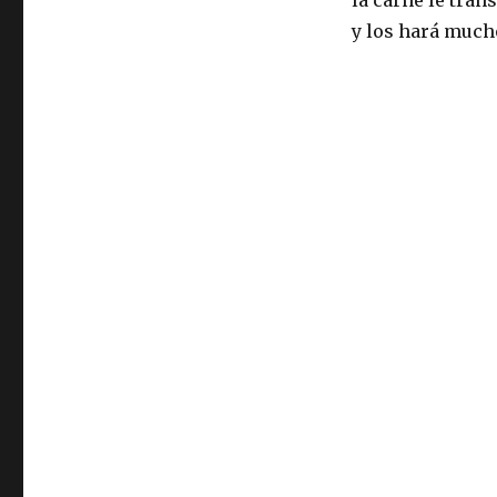
al
y los hará much
horno