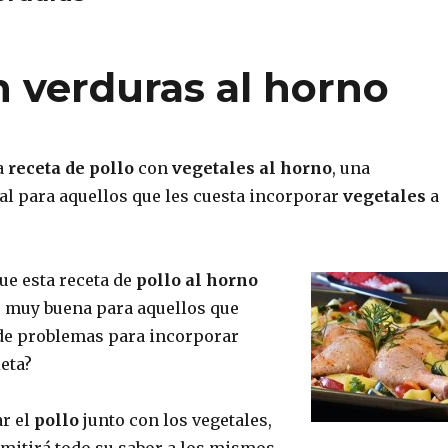
n verduras al horno
a
receta de pollo
con
vegetales al horno
, una
al para aquellos que les cuesta incorporar
vegetales
a
ue esta receta de
pollo al horno
 muy buena para aquellos que
de problemas para incorporar
ieta?
ar el
pollo
junto con los vegetales,
smitirá todo su sabor a los mismos