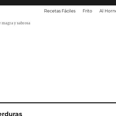
Recetas Fáciles
Frito
Al Horn
o
e magra y sabrosa
erduras