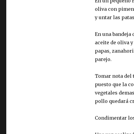
En un pequeño r
oliva con pimen
y untar las pata
En una bandeja 
aceite de oliva 
papas, zanahori
parejo.
Tomar nota del 
puesto que la co
vegetales demas
pollo quedará c
Condimentar los