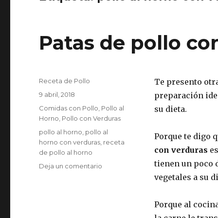
Patas de pollo co
Autor
Receta de Pollo
Te presento otr
Publicado
9 abril, 2018
preparación ide
el
Categorías
Comidas con Pollo
,
Pollo al
su dieta.
Horno
,
Pollo con Verduras
Etiquetas
pollo al horno
,
pollo al
Porque te digo q
horno con verduras
,
receta
con verduras
es
de pollo al horno
tienen un poco 
en
Deja un comentario
Patas
vegetales a su d
de
pollo
Porque al cocin
con
verduras
la carne le tran