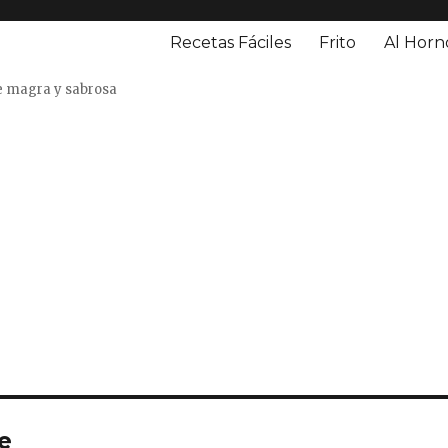
Recetas Fáciles
Frito
Al Horn
o
e magra y sabrosa
e