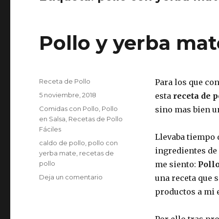
Pollo y yerba mat
Autor
Receta de Pollo
Para los que con
Publicado
5 noviembre, 2018
esta
receta de p
el
Categorías
Comidas con Pollo
,
Pollo
sino mas bien un
en Salsa
,
Recetas de Pollo
Fáciles
Llevaba tiempo 
Etiquetas
caldo de pollo
,
pollo con
ingredientes de
yerba mate
,
recetas de
pollo
me siento:
Poll
en
Deja un comentario
una receta que 
Pollo
productos a mi 
y
yerba
mate
Por ello tras pr