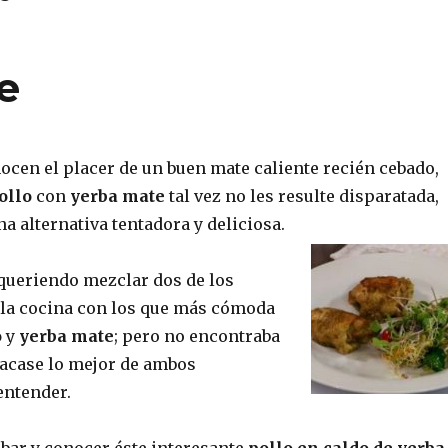
e
ocen el placer de un buen mate caliente recién cebado,
ollo
con
yerba mate
tal vez no les resulte disparatada,
a alternativa tentadora y deliciosa.
queriendo mezclar dos de los
 la cocina con los que más cómoda
o
y
yerba mate
; pero no encontraba
sacase lo mejor de ambos
entender.
obar y conocer éste interesante
pollo en caldo de yerba