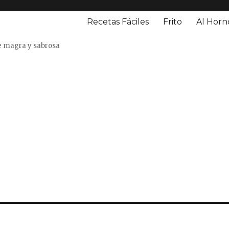
Recetas Fáciles
Frito
Al Horn
o
e magra y sabrosa