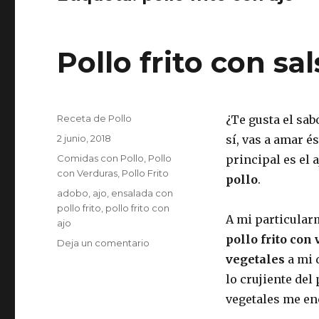
Pollo frito con sal
Autor
Receta de Pollo
¿Te gusta el sab
Publicado
2 junio, 2018
sí, vas a amar é
el
Categorías
Comidas con Pollo
,
Pollo
principal es el 
con Verduras
,
Pollo Frito
pollo
.
Etiquetas
adobo
,
ajo
,
ensalada con
pollo frito
,
pollo frito con
A mi particula
ajo
pollo frito con
en
Deja un comentario
Pollo
vegetales
a mi 
frito
lo crujiente del
con
vegetales me en
salsa
de