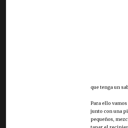
que tenga un sab
Para ello vamos 
junto con una pi
pequeños, mezcla
tapar el recipie