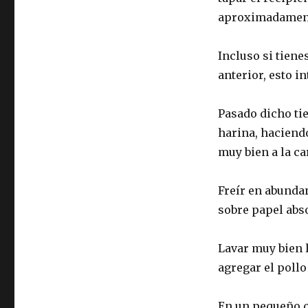
aproximadament
Incluso si tien
anterior, esto i
Pasado dicho ti
harina, haciend
muy bien a la ca
Freír en abundan
sobre papel abso
Lavar muy bien l
agregar el pollo
En un pequeño c