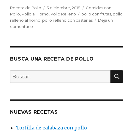
Autor
Publicado
Categorías
Receta de Pollo
3 diciembre, 2018
Comidas con
el
Etiquetas
Pollo
,
Pollo al Horno
,
Pollo Relleno
pollo con frutas
,
pollo
relleno al horno
,
pollo relleno con castañas
Deja un
en
comentario
Pollo
relleno
con
frutas
BUSCA UNA RECETA DE POLLO
BU
Buscar
por:
NUEVAS RECETAS
Tortilla de calabaza con pollo