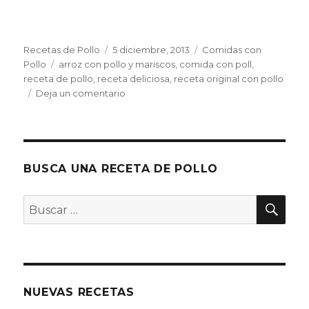
Autor
Publicado
Categorías
Recetas de Pollo
5 diciembre, 2013
Comidas con
Etiquetas
el
Pollo
arroz con pollo y mariscos
,
comida con poll
,
receta de pollo
,
receta deliciosa
,
receta original con pollo
en
Deja un comentario
Arroz
con
pollo
y
mariscos
BUSCA UNA RECETA DE POLLO
BU
Buscar
por:
NUEVAS RECETAS