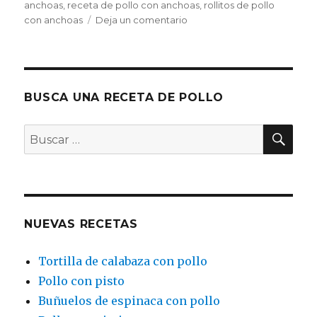
anchoas
,
receta de pollo con anchoas
,
rollitos de pollo
en
con anchoas
Deja un comentario
Pechugas
de
pollo
con
anchoas
BUSCA UNA RECETA DE POLLO
BU
Buscar
por:
NUEVAS RECETAS
Tortilla de calabaza con pollo
Pollo con pisto
Buñuelos de espinaca con pollo