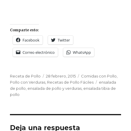
Comparte esto:
Facebook
Twitter
Correo electrónico
WhatsApp
Autor
Publicado
Categorías
Receta de Pollo
28 febrero, 2015
Comidas con Pollo
,
el
Etiquetas
Pollo con Verduras
,
Recetas de Pollo Fáciles
ensalada
de pollo
,
ensalada de pollo y verduras
,
ensalada tibia de
pollo
Deja una respuesta