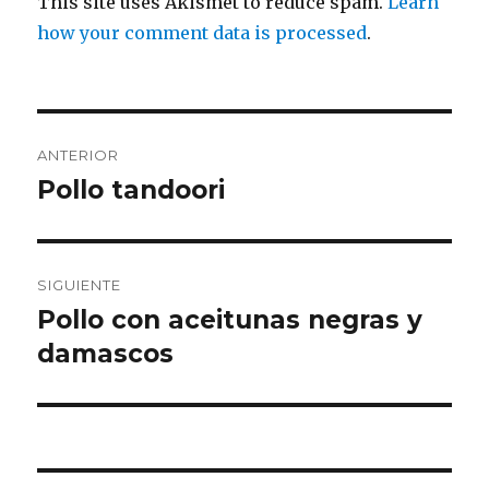
This site uses Akismet to reduce spam.
Learn
how your comment data is processed
.
Navegación
ANTERIOR
de
Pollo tandoori
Entrada
anterior:
entradas
SIGUIENTE
Pollo con aceitunas negras y
Entrada
siguiente:
damascos