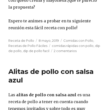
con queso crema y mayonesa ¿que te pareció
la propuesta?
Espero te animes a probar en tu siguiente
reunión esta fácil receta con pollo!
Autor
Publicado
Categorías
Receta de Pollo
8 mayo, 2019
Comidas con Pollo
,
el
Etiquetas
Recetas de Pollo Fáciles
comidas rápidas con pollo
,
dip
en
de pollo
,
dip de pollo facil
2 comentarios
Dip
de
pollo
Alitas de pollo con salsa
con
queso
azul
crema
y
mayonesa
Las
alitas de pollo con salsa azul
es una
receta de pollo a tener en cuenta cuando
tenemos invitados y sobre todo es muy