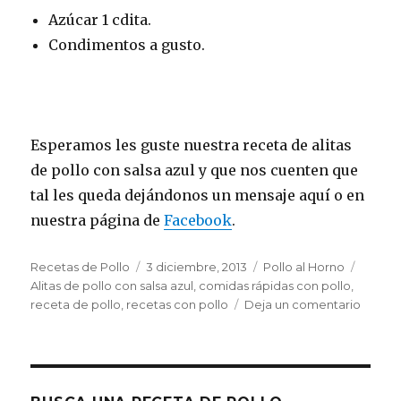
Azúcar 1 cdita.
Condimentos a gusto.
Esperamos les guste nuestra receta de alitas
de pollo con salsa azul y que nos cuenten que
tal les queda dejándonos un mensaje aquí o en
nuestra página de
Facebook
.
Autor
Publicado
Categorías
Etique
Recetas de Pollo
3 diciembre, 2013
Pollo al Horno
el
Alitas de pollo con salsa azul
,
comidas rápidas con pollo
,
en
receta de pollo
,
recetas con pollo
Deja un comentario
Alitas
de
pollo
con
salsa