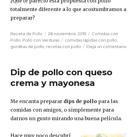
¿Que te pareció esta propuesta con pollo
totalmente diferente a lo que acostumbramos a
preparar?
Autor
Publicado
Categorías
Receta de Pollo
28 noviembre, 2019
Comidas con
el
Etiquetas
Pollo
,
Pollo con Verduras
comidas rápidas con pollo
,
en
gorditas de pollo
,
recetas con pollo
Deja un comentario
Gordi
de
pollo
Dip de pollo con queso
crema y mayonesa
Me encanta preparar
dips de pollo
para las
comidas con amigos, o simplemente para
darnos un gusto mirando una buena película.
Hace muy poco descubrí