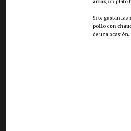
arroz
, un plato
Si te gustan las
r
pollo con chauc
de una ocasión.