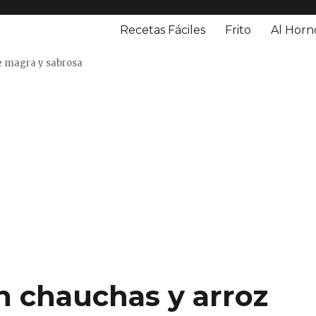
Recetas Fáciles
Frito
Al Horn
o
e magra y sabrosa
n chauchas y arroz