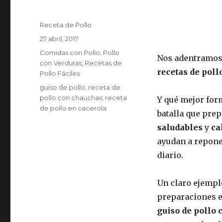
Autor
Receta de Pollo
Publicado
27 abril, 2017
el
Categorías
Comidas con Pollo
,
Pollo
Nos adentramos 
con Verduras
,
Recetas de
recetas de poll
Pollo Fáciles
Etiquetas
guiso de pollo
,
receta de
pollo con chauchas
,
receta
Y qué mejor for
de pollo en cacerola
batalla que pre
saludables
y
ca
ayudan a repone
diario.
Un claro ejemplo
preparaciones e
guiso de pollo 