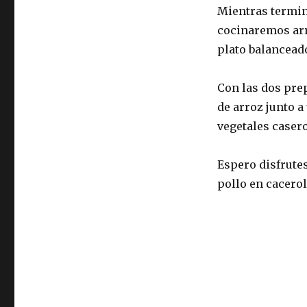
Mientras termin
cocinaremos arr
plato balancead
Con las dos prep
de arroz junto a
vegetales casero
Espero disfrute
pollo en cacerol