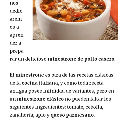
nos
dedic
arem
os a
apren
der a
prepa
rar un delicioso
minestrone de pollo casero
.
El
minestrone
es otra de las recetas clásicas
de la
cocina italiana
, y como toda receta
antigua posee infinidad de variantes, pero en
un
minestrone clásico
no pueden faltar los
siguientes ingredientes: tomate, cebolla,
zanahoria, apio y
queso parmesano
.