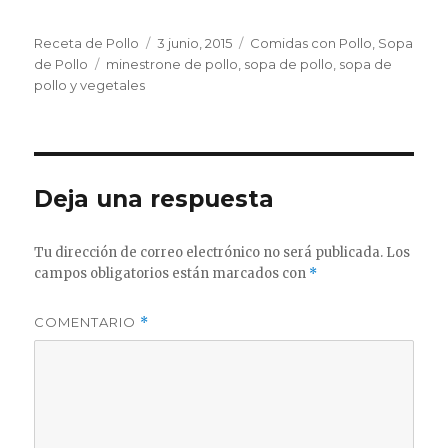
Autor
Publicado
Categorías
Receta de Pollo
3 junio, 2015
Comidas con Pollo
,
Sopa
Etiquetas
el
de Pollo
minestrone de pollo
,
sopa de pollo
,
sopa de
pollo y vegetales
Deja una respuesta
Tu dirección de correo electrónico no será publicada.
Los
campos obligatorios están marcados con
*
COMENTARIO
*