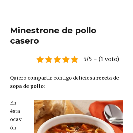
Minestrone de pollo
casero
5/5 - (1 voto)
Quiero compartir contigo deliciosa
receta de
sopa de pollo
:
En
ésta
ocasi
ón