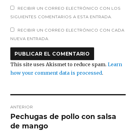
RECIBIR UN CORREO ELECTRÓNICO CON LOS
SIGUIENTES COMENTARIOS A ESTA ENTRADA.
RECIBIR UN CORREO ELECTRÓNICO CON CADA
NUEVA ENTRADA.
This site uses Akismet to reduce spam.
Learn
how your comment data is processed
.
Navegación
ANTERIOR
de
Pechugas de pollo con salsa
Entrada
anterior:
de mango
entradas