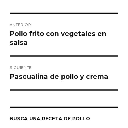
Navegación
ANTERIOR
de
Pollo frito con vegetales en
Entrada
anterior:
salsa
entradas
SIGUIENTE
Pascualina de pollo y crema
Entrada
siguiente:
BUSCA UNA RECETA DE POLLO