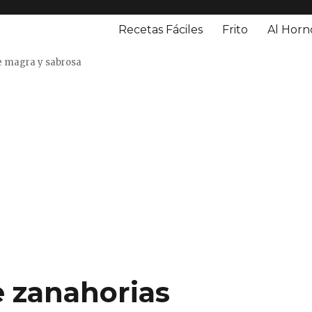
Recetas Fáciles
Frito
Al Horn
o
e magra y sabrosa
e zanahorias