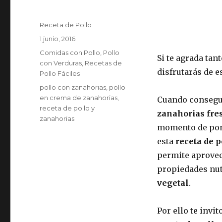
Autor
Receta de Pollo
Publicado
1 junio, 2016
el
Categorías
Comidas con Pollo
,
Pollo
Si te agrada tan
con Verduras
,
Recetas de
disfrutarás de e
Pollo Fáciles
Etiquetas
pollo con zanahorias
,
pollo
en crema de zanahorias
,
Cuando conseg
receta de pollo y
zanahorias fre
zanahorias
momento de pon
esta
receta de p
permite aprovec
propiedades nut
vegetal
.
Por ello te invit