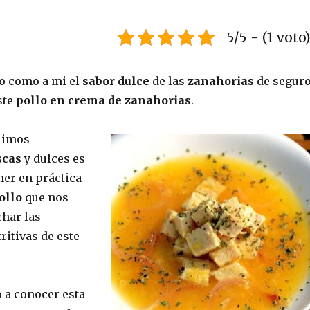
5/5 - (1 voto
to como a mi el
sabor dulce
de las
zanahorias
de segur
ste
pollo en crema de zanahorias
.
uimos
scas
y dulces es
er en práctica
ollo
que nos
har las
ritivas de este
o a conocer esta