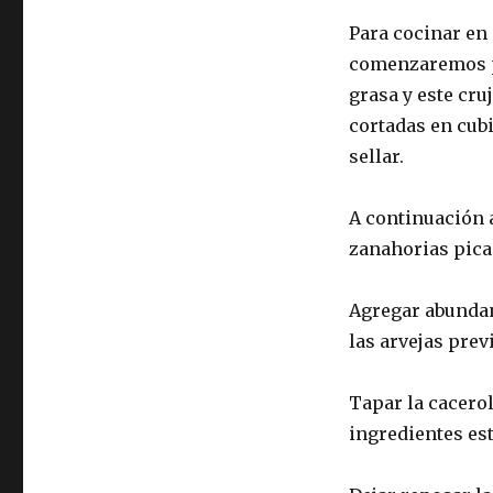
Para cocinar en 
comenzaremos po
grasa y este cr
cortadas en cub
sellar.
A continuación a
zanahorias picad
Agregar abundan
las arvejas pre
Tapar la cacerol
ingredientes est