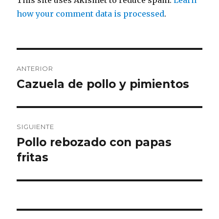
This site uses Akismet to reduce spam.
Learn
how your comment data is processed
.
Navegación
ANTERIOR
de
Cazuela de pollo y pimientos
Entrada
anterior:
entradas
SIGUIENTE
Pollo rebozado con papas
Entrada
siguiente:
fritas