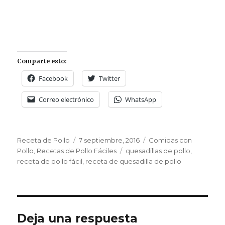
Comparte esto:
Facebook
Twitter
Correo electrónico
WhatsApp
Autor
Publicado
Categorías
Receta de Pollo
7 septiembre, 2016
Comidas con
el
Etiquetas
Pollo
,
Recetas de Pollo Fáciles
quesadillas de pollo
,
receta de pollo fácil
,
receta de quesadilla de pollo
Deja una respuesta